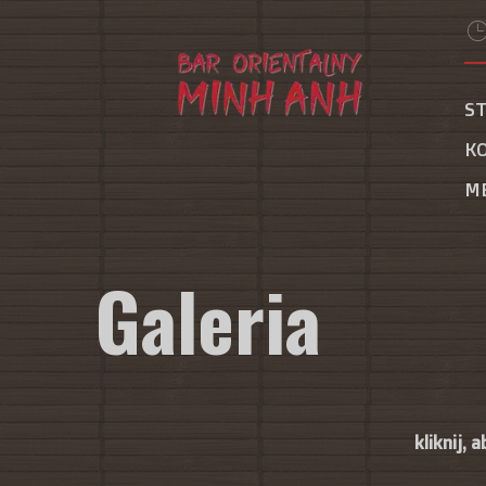
S
K
M
Galeria
kliknij, 