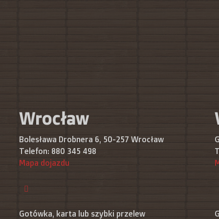
Wrocław
Bolesława Drobnera 6, 50-257 Wrocław
G
Telefon:
880 345 498
T
Mapa dojazdu
M
Gotówka, karta lub szybki przelew
G